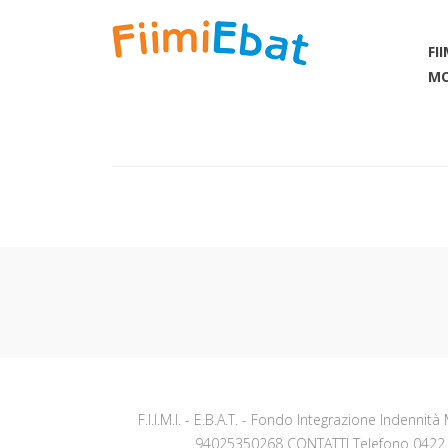
FI
MO
F.I.I.M.I. - E.B.A.T. - Fondo Integrazione Indennità
94025350268 CONTATTI Telefono 0422.