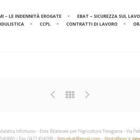
IMI – LE INDENNITÀ EROGATE
EBAT – SICUREZZA SUL LAV
TIME IS NOTHING
DULISTICA
CCPL
CONTRATTI DI LAVORO
OR
 Malattia Infortunio - Ente Bilaterale per l'Agricoltura Trevigiana - Via F
540660 / Fax 0422.454098 -
fiimi.ebat@gmail.com
-
fiimitv@pec.it
Info