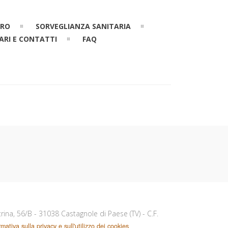
ORO
SORVEGLIANZA SANITARIA
ARI E CONTATTI
FAQ
eltrina, 56/B - 31038 Castagnole di Paese (TV) - C.F.
rmativa sulla privacy e sull'utilizzo dei cookies