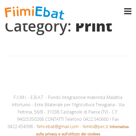
Category:
Print
F.I.I.M.I. - E.B.A.T. - Fondo Integrazione Indennità Malattia
Infortunio - Ente Bilaterale per l'Agricoltura Trevigiana - Via
Feltrina, 56/B - 31038 Castagnole di Paese (TV) - C.F.
94025350268 CONTATTI Telefono 0422.540660 / Fax
0422.454098 -
fiimi.ebat@gmail.com
-
fiimitv@pec.it
Informativa
sulla privacy e sull'utilizzo dei cookies