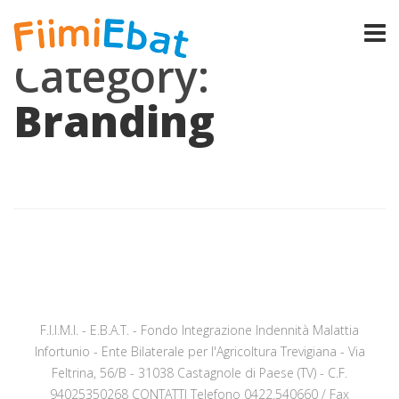
Category:
Branding
F.I.I.M.I. - E.B.A.T. - Fondo Integrazione Indennità Malattia
Infortunio - Ente Bilaterale per l'Agricoltura Trevigiana - Via
Feltrina, 56/B - 31038 Castagnole di Paese (TV) - C.F.
94025350268 CONTATTI Telefono 0422.540660 / Fax