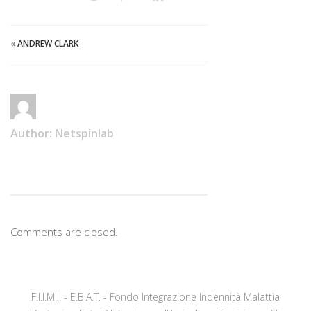
«
ANDREW CLARK
Author:
Netspinlab
Comments are closed.
F.I.I.M.I. - E.B.A.T. - Fondo Integrazione Indennità Malattia