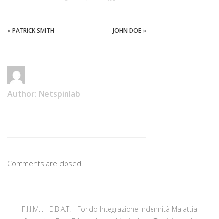
«
PATRICK SMITH
JOHN DOE
»
Author:
Netspinlab
Comments are closed.
F.I.I.M.I. - E.B.A.T. - Fondo Integrazione Indennità Malattia